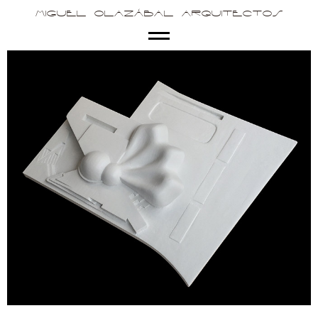
Miguel Olazábal Arquitectos