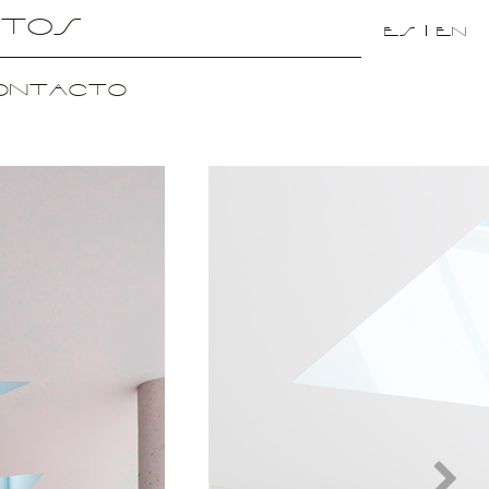
ctos
es
en
ontacto