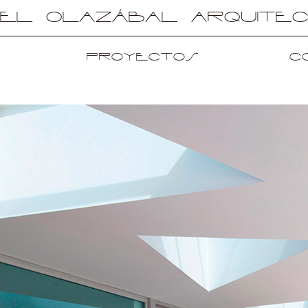
uel Olazábal Arquite
Proyectos
C