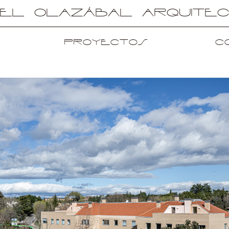
uel Olazábal Arquite
Proyectos
C