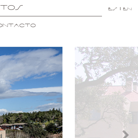
ctos
es
en
ontacto